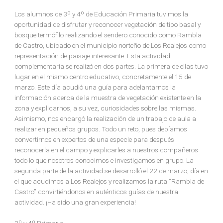
Los alumnos de 3º y 4º de Educación Primaria tuvimos la
oportunidad de disfrutar y reconocer vegetación de tipo basal y
bosque termófilo realizando el sendero conocido como Rambla
de Castro, ubicado en el municipio norteño de Los Realejos como
representación de paisaje interesante. Esta actividad
complementaria se realizó en dos partes. La primera de ellas tuvo
lugar en el mismo centro educativo, concretamente el 15 de
marzo. Este día acudió una guía para adelantarnos la
información acerca de la muestra de vegetación existente en la
zona y explicarnos, a su vez, curiosidades sobre las mismas.
Asimismo, nos encargó la realización de un trabajo de aula a
realizar en pequeños grupos. Todo un reto, pues debíamos
convertirnos en expertos de una especie para después
reconocerla en el campo y explicarles a nuestros compañeros
todo lo que nosotros conocimos e investigamos en grupo. La
segunda parte de la actividad se desarrolló el 22 de marzo, día en
el que acudimos a Los Realejos y realizamos la ruta “Rambla de
Castro” convirtiéndonos en auténticos guías de nuestra
actividad. ¡Ha sido una gran experiencia!
3º y 4º Primaria